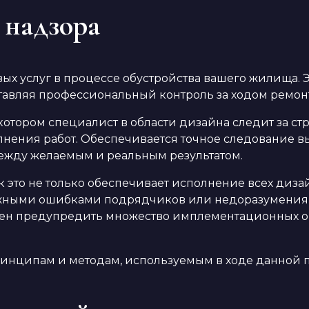
 надзора
х услуг в процессе обустройства вашего жилища. Эт
тавляя профессиональный контроль за ходом ремонт
 котором специалист в области дизайна следит за с
олнения работ. Обеспечивается точное следование
между желаемым и реальным результатом.
к это не только обеспечивает исполнение всех диз
ожными ошибками подрядчиков или недоразумениям
ен предупредить множество имплементационных ош
нципам и методам, используемым в ходе данной п