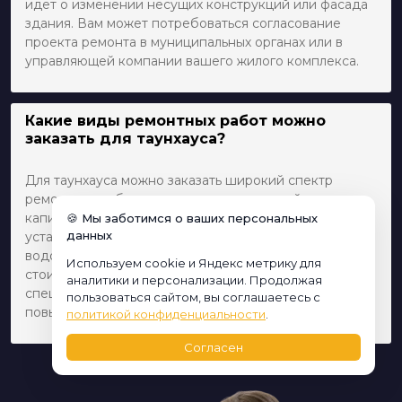
идет о изменении несущих конструкций или фасада
здания. Вам может потребоваться согласование
проекта ремонта в муниципальных органах или в
управляющей компании вашего жилого комплекса.
Какие виды ремонтных работ можно
заказать для таунхауса?
Для таунхауса можно заказать широкий спектр
ремонтных работ, включая косметический ремонт,
капитальный ремонт, перепланировку, а также
🍪 Мы заботимся о ваших персональных
данных
установку и замену инженерных систем (электрика,
водоснабжение, отопление). Особенное внимание
Используем cookie и Яндекс метрику для
стоит уделить выбору материалов, учитывающих
аналитики и персонализации. Продолжая
специфику проживания в таунхаусе, например,
пользоваться сайтом, вы соглашаетесь с
повышенные требования к тепло- и звукоизоляции.
политикой конфиденциальности
.
Согласен