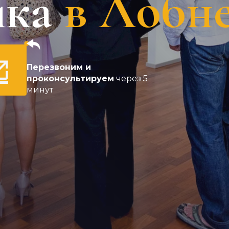
ика
в Лобн
Перезвоним и
проконсультируем
через 5
минут