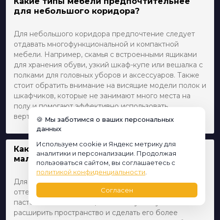
Какие типы мебели предпочтительнее
для небольшого коридора?
Для небольшого коридора предпочтение следует
отдавать многофункциональной и компактной
мебели. Например, скамья с встроенными ящиками
для хранения обуви, узкий шкаф-купе или вешалка с
полками для головных уборов и аксессуаров. Также
стоит обратить внимание на висящие модели полок и
шкафчиков, которые не занимают много места на
полу и помогают эффективно использовать
вертикальное пространство.
🍪 Мы заботимся о ваших персональных
данных
Используем cookie и Яндекс метрику для
Какие цвета лучше всего подойдут для
аналитики и персонализации. Продолжая
маленького коридора?
пользоваться сайтом, вы соглашаетесь с
политикой конфиденциальности
.
Для маленького коридора лучше выбирать светлые
Согласен
оттенки, такие как бежевый, светло-серый или
пастельные тона. Эти цвета помогут визуально
расширить пространство и сделать его более