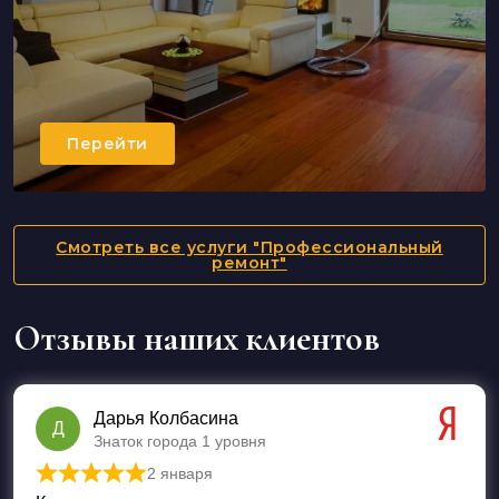
Перейти
Смотреть все услуги "Профессиональный
ремонт"
Отзывы наших клиентов
Дарья Колбасина
Д
Знаток города 1 уровня
2 января
Оценка
5
из 5