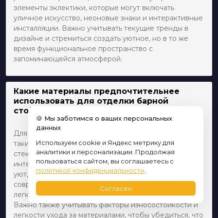
элементы эклектики, которые могут включать
уличное искусство, неоновые знаки и интерактивные
инсталляции. Важно учитывать текущие тренды в
дизайне и стремиться создать уютное, но в то же
время функциональное пространство с
запоминающейся атмосферой.
Какие материалы предпочтительнее
использовать для отделки барной
стойки?
🍪 Мы заботимся о ваших персональных
данных
Для отделки барной стойки часто используются
Используем cookie и Яндекс метрику для
такие материалы, как дерево, камень, металл и
аналитики и персонализации. Продолжая
стекло. Выбор материала зависит от общего стиля
пользоваться сайтом, вы соглашаетесь с
интерьера и бюджета. Дерево придает теплоту и
политикой конфиденциальности
.
уют, камень — надежность и изысканность, металл —
современный и индустриальный вид, а стекло —
Согласен
легкость и визуальное расширение пространства.
Важно также учитывать факторы износостойкости и
легкости ухода за материалами, чтобы убедиться, что