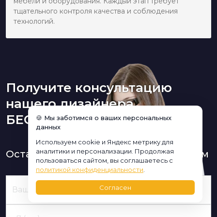
мебели и оборудования. Каждый этап требует
тщательного контроля качества и соблюдения
технологий.
Получите консультацию
нашего дизайнера
БЕСПЛАТНО:
🍪 Мы заботимся о ваших персональных
данных
Используем cookie и Яндекс метрику для
аналитики и персонализации. Продолжая
Оставьте заявку и мы Вам перезвоним
пользоваться сайтом, вы соглашаетесь с
политикой конфиденциальности
.
Согласен