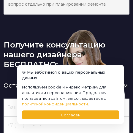
вопрос отдельно при планировании ремонта.
Получите консультацию
нашего дизайнера
БЕСПЛАТНО:
🍪 Мы заботимся о ваших персональных
данных
Оставьте заявку и мы Вам перезвоним
Используем cookie и Яндекс метрику для
аналитики и персонализации. Продолжая
пользоваться сайтом, вы соглашаетесь с
политикой конфиденциальности
.
Согласен