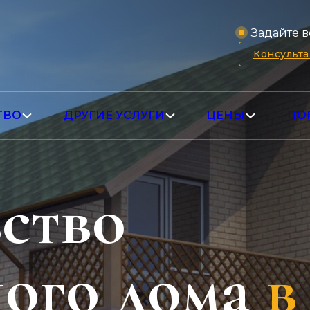
Задайте в
Консульт
ТВО
ДРУГИЕ УСЛУГИ
ЦЕНЫ
ПО
ство
ого дома
в