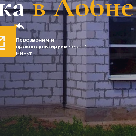
ка
в Лобне
Перезвоним и
проконсультируем
через 5
минут