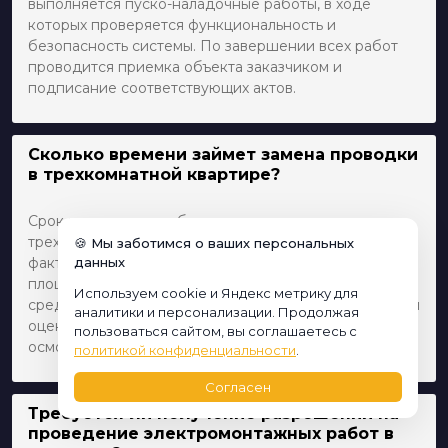
выполняется пуско-наладочные работы, в ходе
которых проверяется функциональность и
безопасность системы. По завершении всех работ
проводится приемка объекта заказчиком и
подписание соответствующих актов.
Сколько времени займет замена проводки
в трехкомнатной квартире?
Срок выполнения работ по замене проводки в
трехкомнатной квартире зависит от множества
🍪 Мы заботимся о ваших персональных
факторов, включая состояние старой проводки,
данных
площадь квартиры и особенности помещения. В
Используем cookie и Яндекс метрику для
среднем, это может занять от 3 до 5 дней. Для точной
аналитики и персонализации. Продолжая
оценки мы предлагаем провести предварительный
пользоваться сайтом, вы соглашаетесь с
осмотр объекта.
политикой конфиденциальности
.
Согласен
Требуется ли получение разрешений на
проведение электромонтажных работ в