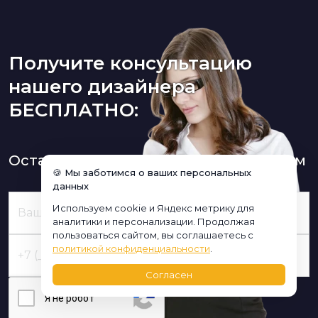
Получите консультацию
нашего дизайнера
БЕСПЛАТНО:
Оставьте заявку и мы Вам перезвоним
🍪 Мы заботимся о ваших персональных
данных
Используем cookie и Яндекс метрику для
аналитики и персонализации. Продолжая
пользоваться сайтом, вы соглашаетесь с
политикой конфиденциальности
.
Согласен
Я нe poбoт