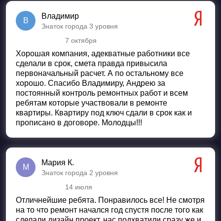
Владимир
В
Знаток города 3 уровня
7 октября
Оценка
5
из 5
Хорошая компания, адекватные работники все
сделали в срок, смета правда привысила
первоначальный расчет. А по остальному все
хорошо. Спасибо Владимиру, Андрею за
постоянный контроль ремонтных работ и всем
ребятам которые участвовали в ремонте
квартиры. Квартиру под ключ сдали в срок как и
прописано в договоре. Молодцы!!!
Мария К.
М
Знаток города 2 уровня
14 июля
Оценка
5
из 5
Отличнейшие ребята. Понравилось все! Не смотря
на то что ремонт начался год спустя после того как
сделали дизайн проект, нас подхватили сразу же и