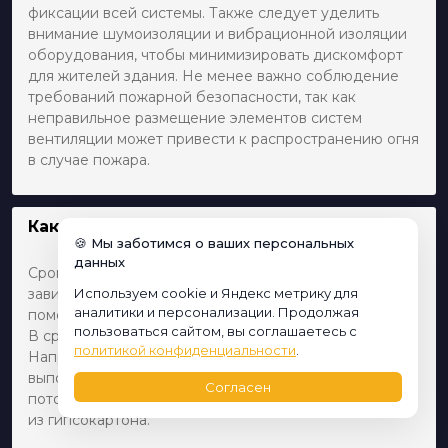
фиксации всей системы. Также следует уделить
внимание шумоизоляции и вибрационной изоляции
оборудования, чтобы минимизировать дискомфорт
для жителей здания. Не менее важно соблюдение
требований пожарной безопасности, так как
неправильное размещение элементов систем
вентиляции может привести к распространению огня
в случае пожара.
Как долго длится ремонт потолка?
🍪 Мы заботимся о ваших персональных
данных
Сроки ремонта потолка могут варьироваться в
зависимости от ряда факторов, включая площадь
Используем cookie и Яндекс метрику для
аналитики и персонализации. Продолжая
помещения, выбранное покрытие и сложность работ.
пользоваться сайтом, вы соглашаетесь с
В среднем, отделка может занять от 2 до 5 дней.
политикой конфиденциальности
.
Например, покраска или обычная штукатурка будет
выполнена быстрее, чем установка натяжного
Согласен
потолка или сложные многоуровневые конструкции
из гипсокартона.